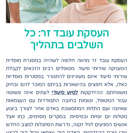
העסקת עובד זר: כל
השלבים בתהליך
העסקת עובד זר מהווה חלופה לשהייה במסגרת מוסדית
המעניקה שירותי סיעוד. מטופלים רבים הזכאים לקבלת
שירותי סיעוד אינם מעוניינים להתגורר במסגרות מוסדיות
כאלו, אלא חפצים בהישארות בביתם המוכר להם ובחיק
משפחתם. ההזדקקות
לסיוע סיעודי
לעתים אינה פשוטה
עבור המטופל, וטומנת בחובה התמודדות עם העצמאות
שאיננה ועם התלות המתמשכת באדם אחר לצורך ביצוע
מטלות יום יומיות ובסיסיות. במקרים מסוימים, כמו אצל
אנשים המגיעים לגיל זקנה, נדרשת הסתגלות למצב החדש
שכן טרם ההזדקנות, האדם היה עצמאי ויכול היה לבצע